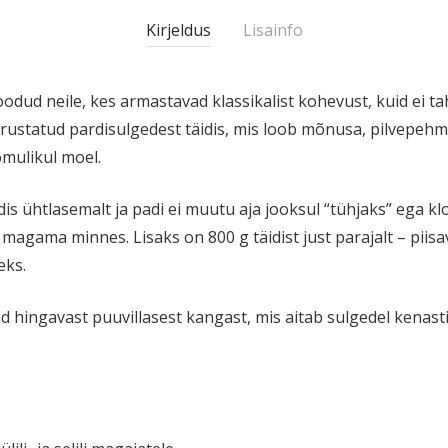
Kirjeldus
Lisainfo
odud neile, kes armas­tavad klassi­kalist kohevust, kuid ei ta
rus­tatud pardi­sul­gedest täidis, mis loob mõnusa, pilve­pehm
mu­likul moel.
dis ühtlasemalt ja padi ei muutu aja jooksul “tühjaks” ega 
agama minnes. Lisaks on 800 g täidist just parajalt – piisav
eks.
id hingavast puuvil­lasest kangast, mis aitab sulgedel kenast