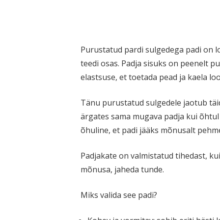
Purus­tatud pardi sulgedega padi
on lo
teedi osas. Padja sisuks on peenelt pu
elastsuse, et toetada pead ja kaela loo
Tänu purus­tatud sulgedele jaotub täi
ärgates sama mugava padja kui õhtul m
õhuline, et padi jääks mõnusalt pehm
Padjakate on valmis­tatud tihedast, ku
mõnusa, jaheda tunde.
Miks valida see padi?