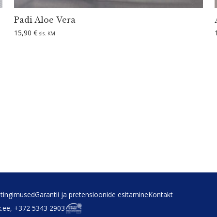
Padi Aloe Vera
15,90
€
sis. KM
tin­gi­mused
Garantii ja preten­sioonide esitamine
Kontakt
x.ee, +372 5343 2903