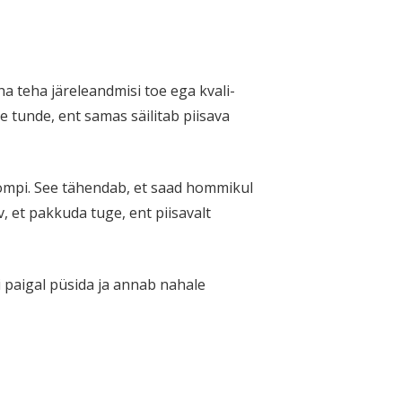
ha teha järele­andmisi toe ega kvali­
e tunde, ent samas säilitab piisava
klompi. See tähendab, et saad hommikul
, et pakkuda tuge, ent piisavalt
i paigal püsida ja annab nahale