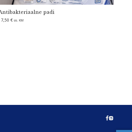
Antibak­te­riaalne padi
17,50
€
sis. KM