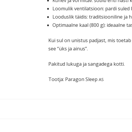
Kohev ja vormitav:
sobib eriti hästi k
Loomulik venti­lat­sioon:
pardi suled 
Looduslik täidis:
tradit­sioo­niline j
Optimaalne kaal (800 g):
ideaalne ta
Kui sul on unistus padjast, mis toetab
see “üks ja ainus”.
Pakitud lukuga ja sangadega kotti.
Tootja: Paragon Sleep
AS