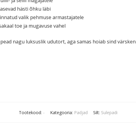
ülili- ja selili magajatele
lasevad hästi õhku läbi
a hinnatud valik pehmuse armastajatele
sakaal toe ja mugavuse vahel
 pead nagu luksuslik udutort, aga samas hoiab sind värskena 
Tootekood:
-
Kategooria:
Padjad
Silt:
Sulepadi