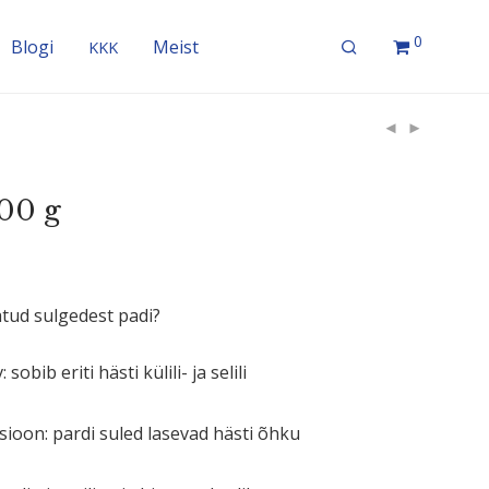
0
Blogi
Meist
KKK
00 g
atud sulgedest padi?
:
sobib eriti hästi külili- ja selili
sioon:
pardi suled lasevad hästi õhku