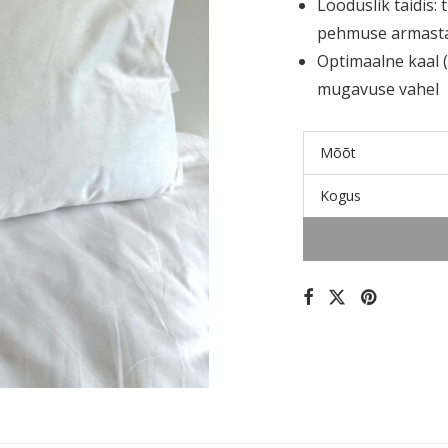
Looduslik täidis:
t
pehmuse armasta
Optimaalne kaal (
mugavuse vahel
Mõõt
Kogus