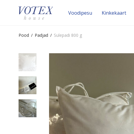
Voodipesu
Kinke­kaart
Pood
/
Padjad
/
Sulepadi 800 g