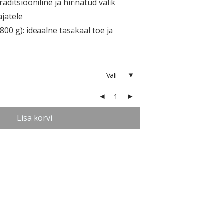
raditsiooniline ja hinnatud valik
jatele
800 g):
ideaalne tasakaal toe ja
Vali
Lisa korvi