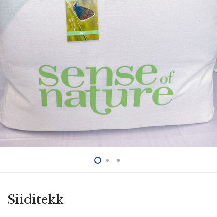
Siiditekk