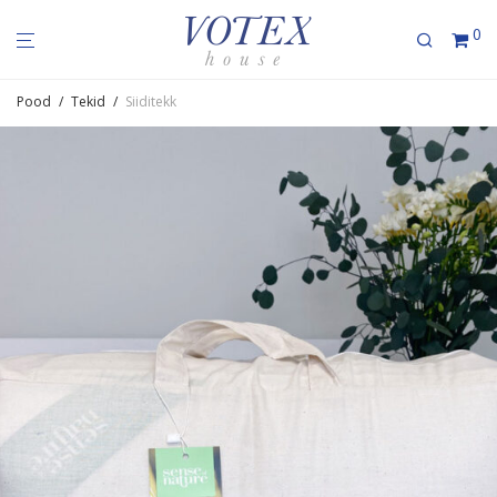
0
Pood
/
Tekid
/
Siiditekk