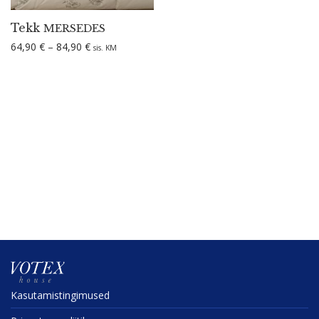
Tekk
MERSEDES
Hinnavahemik: 64,90 € kuni 84,90 €
64,90
€
–
84,90
€
sis. KM
Kasuta­mis­tin­gi­mused