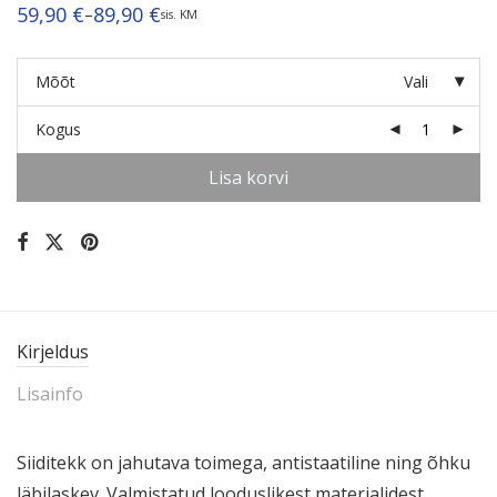
59,90
€
89,90
€
–
sis. KM
Hinnavahemik:
59,90 €
kuni
89,90 €
Mõõt
Vali
Kogus
Lisa korvi
Kirjeldus
Lisainfo
Siiditekk on jahutava toimega, antistaa­tiline ning õhku
läbilaskev. Valmis­tatud loodus­likest mater­ja­lidest.