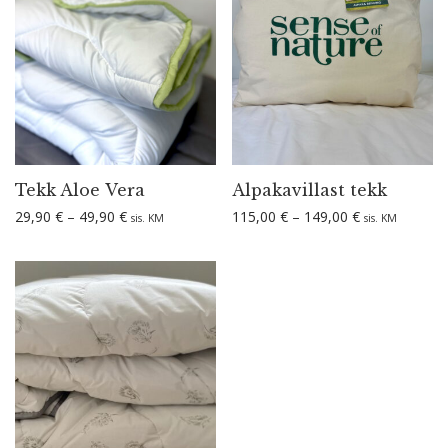
Tekk Aloe Vera
Alpaka­villast tekk
Hinnavahemik: 29,90 € kuni 49,90 €
Hinnavahemik:
29,90
€
–
49,90
€
115,00
€
–
149,00
€
sis. KM
sis. KM