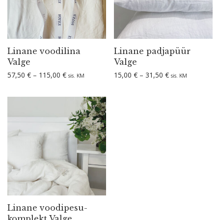
Linane voodilina
Linane padjapüür
Valge
Valge
Hinnavahemik: 57,50 € kuni 115,00 €
Hinnavahemik: 1
57,50
€
–
115,00
€
15,00
€
–
31,50
€
sis. KM
sis. KM
Linane voodi­pe­su­
komplekt Valge