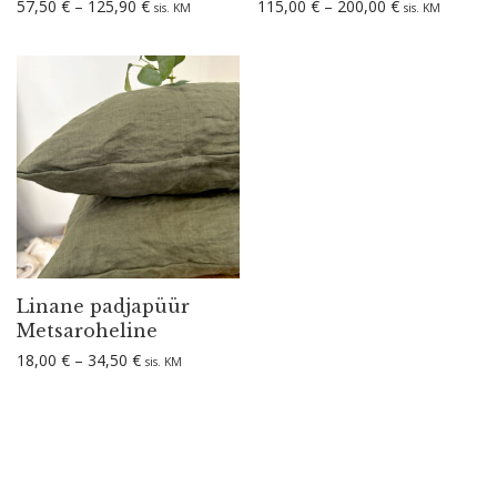
Hinnavahemik: 57,50 € kuni 125,90 €
Hinnavahemik:
57,50
€
–
125,90
€
115,00
€
–
200,00
€
sis. KM
sis. KM
Linane padjapüür
Metsaroheline
Hinnavahemik: 18,00 € kuni 34,50 €
18,00
€
–
34,50
€
sis. KM