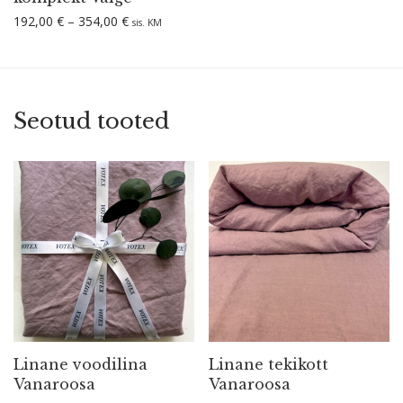
Hinnavahemik: 192,00 € kuni 354,00 €
192,00
€
–
354,00
€
sis. KM
Seotud tooted
Linane voodilina
Linane tekikott
Vanaroosa
Vanaroosa