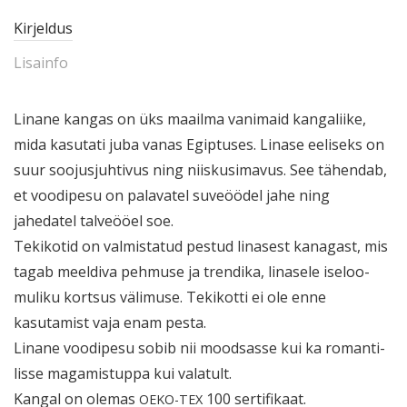
Kirjeldus
Lisainfo
Linane kangas on üks maailma vanimaid kanga­liike,
mida kasutati juba vanas Egiptuses. Linase eeliseks on
suur soojus­juh­tivus ning niiskusi­mavus. See tähendab,
et voodipesu on palavatel suveöödel jahe ning
jahedatel talveööel soe.
Tekikotid on valmis­tatud pestud linasest kanagast, mis
tagab meeldiva pehmuse ja trendika, linasele iseloo­
muliku kortsus välimuse. Tekikotti ei ole enne
kasutamist vaja enam pesta.
Linane voodipesu sobib nii moodsasse kui ka roman­ti­
lisse magamis­tuppa kui valatult.
Kangal on olemas
100 sertifikaat.
OEKO-TEX