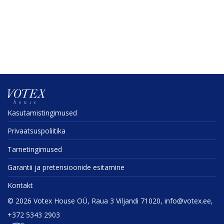
Kasuta­mis­tin­gi­mused
Privaat­sus­po­liitika
Tarne­tin­gi­mused
Garantii ja preten­sioonide esitamine
Kontakt
©
2026
Votex House OÜ, Raua 3 Viljandi 71020, info@votex.ee,
+372 5343 2903