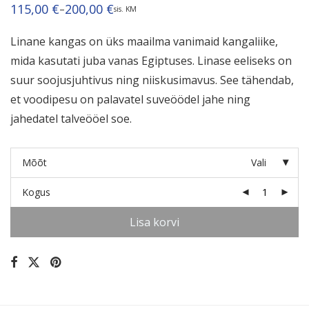
115,00
€
200,00
€
–
sis. KM
Hinnavahemik:
115,00 €
kuni
Linane kangas on üks maailma vanimaid kangaliike,
200,00 €
mida kasutati juba vanas Egiptuses. Linase eeliseks on
suur soojusjuhtivus ning niiskusimavus. See tähendab,
et voodipesu on palavatel suveöödel jahe ning
jahedatel talveööel soe.
Mõõt
Vali
Kogus
Lisa korvi