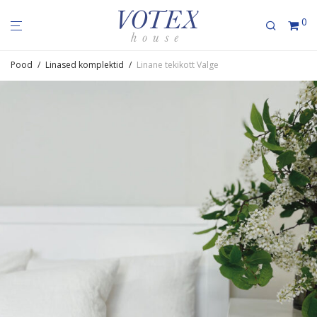
0
Pood
/
Linased komplektid
/
Linane tekikott Valge