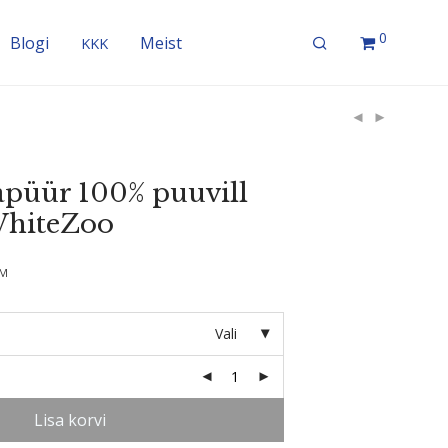
0
Blogi
Meist
KKK
apüür 100% puuvill
WhiteZoo
KM
Vali
Lisa korvi