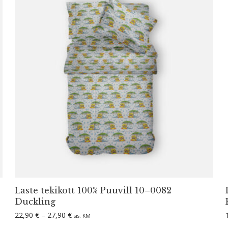
Laste tekikott 100% Puuvill 10–0082
Duckling
Hinnavahemik: 22,90 € kuni 27,90 €
22,90
€
–
27,90
€
sis. KM