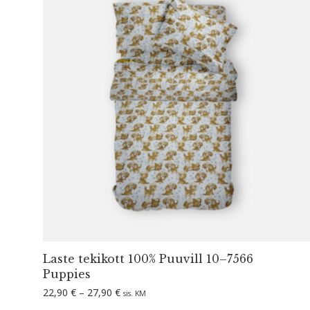
Laste tekikott 100% Puuvill 10–7566
Puppies
Hinnavahemik: 22,90 € kuni 27,90 €
22,90
€
–
27,90
€
sis. KM