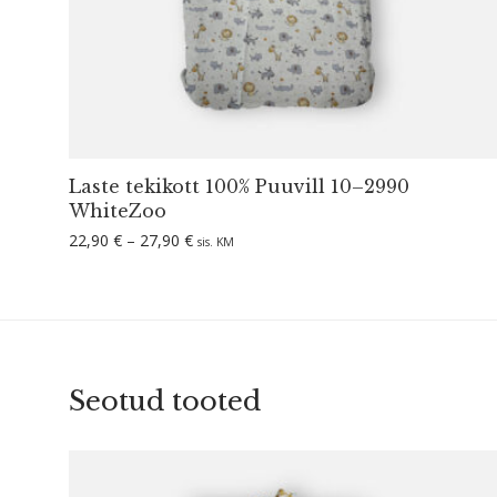
Laste tekikott 100% Puuvill 10–2990
WhiteZoo
Hinnavahemik: 22,90 € kuni 27,90 €
22,90
€
–
27,90
€
sis. KM
Seotud tooted