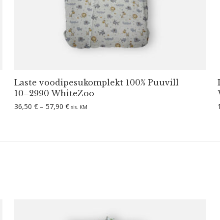
Laste voodi­pe­su­komplekt 100% Puuvill
10–2990 WhiteZoo
Hinnavahemik: 36,50 € kuni 57,90 €
36,50
€
–
57,90
€
sis. KM