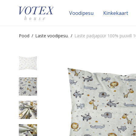
Voodipesu
Kinke­kaart
Pood
/
Laste voodipesu.
/
Laste padjapüür 100% puuvill