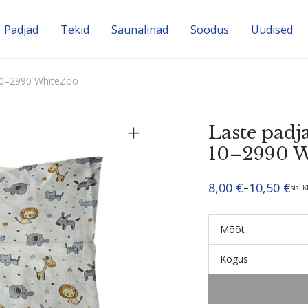
Padjad
Tekid
Sauna­linad
Soodus
Uudised
 10–2990 WhiteZoo
Laste padj
10–2990 
8,00
€
10,50
€
–
sis. 
Hinnavahemik:
8,00 €
kuni
10,50 €
Mõõt
Kogus