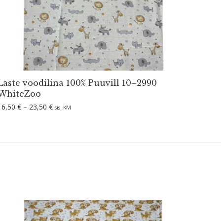
Laste voodilina 100% Puuvill 10–2990
WhiteZoo
Hinnavahemik: 16,50 € kuni 23,50 €
16,50
€
–
23,50
€
sis. KM