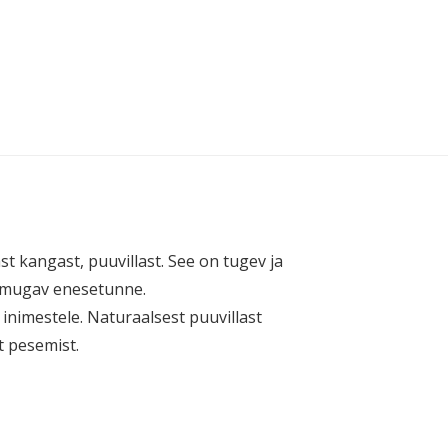
t kangast, puuvillast. See on tugev ja
ja mugav enesetunne.
e inimestele. Naturaalsest puuvillast
t pesemist.