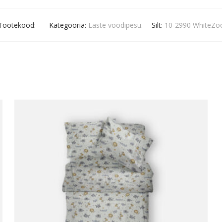
Tootekood:
-
Kategooria:
Laste voodipesu.
Silt:
10-2990 WhiteZo