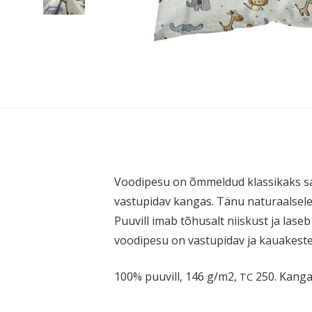
Voodipesu on õmmeldud klassikaks saan
vastu­pidav kangas. Tänu naturaalsele
Puuvill imab tõhusalt niiskust ja laseb 
voodipesu on vastu­pidav ja kauakeste
100% puuvill, 146 g/m2,
250. Kang
TC