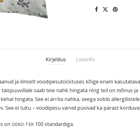
Kirjeldus
Lisainfo
ud ja ilmselt voodi­pe­su­töös­tuses kõige enam kasuta­tavas
 täispuu­villale saab teie nahk hingata ning teil on mõnus 
kehal hingata. See ei ärrita nahka, seega sobib aller­gi­listel
v. See ei luitu – voodipesu värvid püsivad ka pärast korduva
as on
100 standardiga.
OEKO-TEK