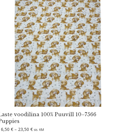
Laste voodilina 100% Puuvill 10–7566
Puppies
Hinnavahemik: 16,50 € kuni 23,50 €
16,50
€
–
23,50
€
sis. KM