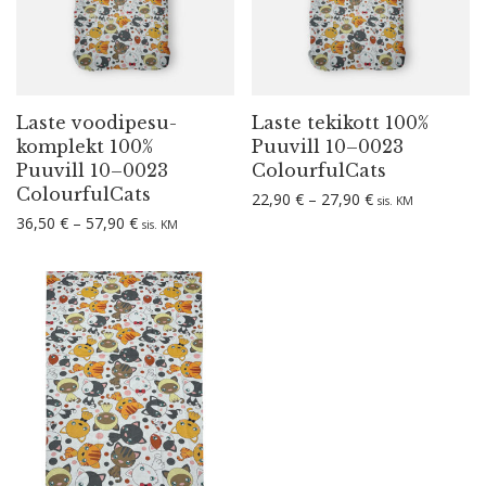
Laste voodi­pe­su­
Laste tekikott 100%
komplekt 100%
Puuvill 10–0023
Puuvill 10–0023
ColourfulCats
ColourfulCats
Hinnavahemik: 2
22,90
€
–
27,90
€
sis. KM
Hinnavahemik: 36,50 € kuni 57,90 €
36,50
€
–
57,90
€
sis. KM