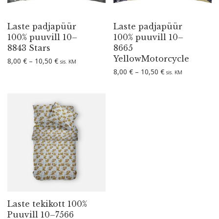
Laste padjapüür
Laste padjapüür
100% puuvill 10–
100% puuvill 10–
8843 Stars
8665
YellowMotorcycle
Hinnavahemik: 8,00 € kuni 10,50 €
8,00
€
–
10,50
€
sis. KM
Hinnavahemik: 8,
8,00
€
–
10,50
€
sis. KM
Laste tekikott 100%
Puuvill 10–7566