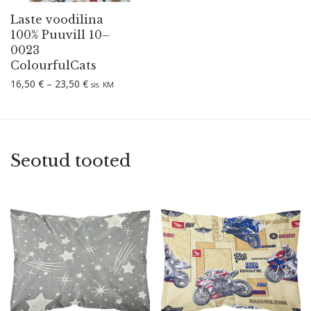
Laste voodilina
100% Puuvill 10–
0023
ColourfulCats
Hinnavahemik: 16,50 € kuni 23,50 €
16,50
€
–
23,50
€
sis. KM
Seotud tooted