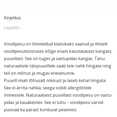
Kirjeldus
Lisainfo
Voodipesu on õmmeldud klassikaks saanud ja ilmselt
voodi­pe­su­töös­tuses kõige enam kasuta­tavast kangast,
puuvillast. See on tugev ja vastu­pidav kangas. Tänu
naturaalsele täispuu­villale saab teie nahk hingata ning
teil on mõnus ja mugav enesetunne.
Puuvill imab tõhusalt niiskust ja laseb kehal hingata.
See ei ärrita nahka, seega sobib aller­gi­listele
inimestele. Naturaalsest puuvillast voodipesu on vastu­
pidav ja kauakestev. See ei luitu – voodipesu värvid
püsivad ka pärast korduvat pesemist.