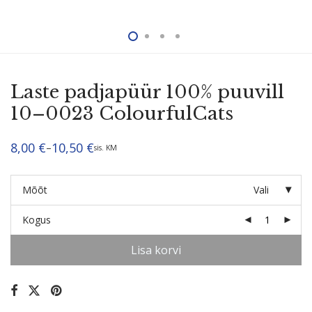
Laste padjapüür 100% puuvill
10–0023 ColourfulCats
8,00
€
10,50
€
–
sis. KM
Hinnavahemik:
8,00 €
kuni
10,50 €
Mõõt
Vali
Kogus
Lisa korvi