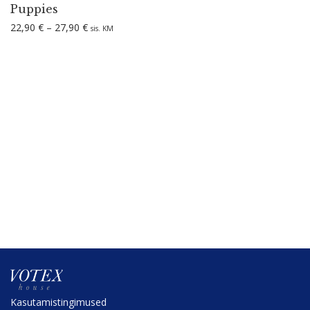
Puppies
Hinnavahemik: 22,90 € kuni 27,90 €
22,90
€
–
27,90
€
sis. KM
Kasuta­mis­tin­gi­mused