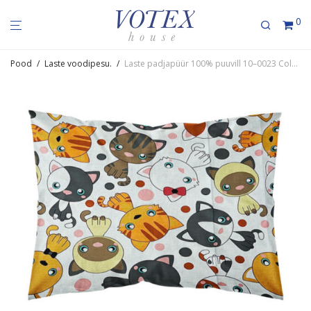
0
Pood
/
Laste voodipesu.
/
Laste padjapüür 100% puuvill 10–0023 ColourfulCats