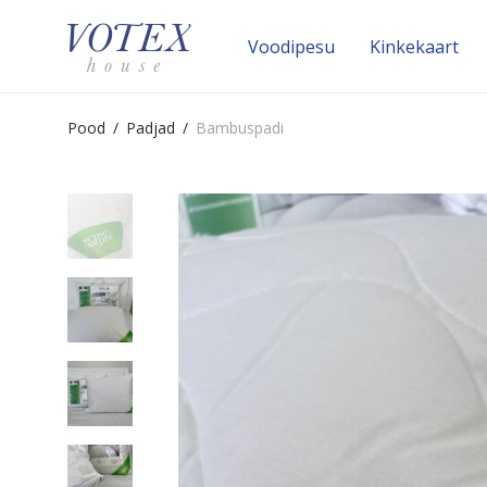
Voodipesu
Kinke­kaart
Pood
/
Padjad
/
Bambuspadi