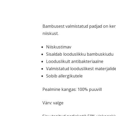
Bambusest valmis­tatud padjad on ker
niiskust.
Niiskus­timav
Sisaldab loodus­likku bambuskiudu
Loodus­likult antibakteriaalne
Valmis­tatud loodus­likest materjalid
Sobib aller­gi­kutele
Pealmine kangas: 100% puuvill
Värv: valge