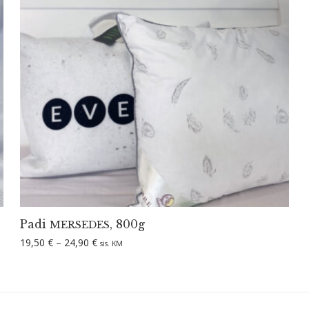
Padi
, 800g
MERSEDES
Hinnavahemik: 19,50 € kuni 24,90 €
19,50
€
–
24,90
€
sis. KM