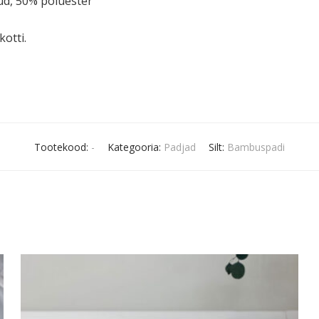
iud, 50% polüester
otti.
Tootekood:
-
Kategooria:
Padjad
Silt:
Bambuspadi