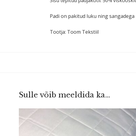
Sisu tepitud padja­kotil: 50% viskoosk
Padi on pakitud luku ning sangadega k
Tootja: Toom Tekstiil
Sulle võib meeldida ka…