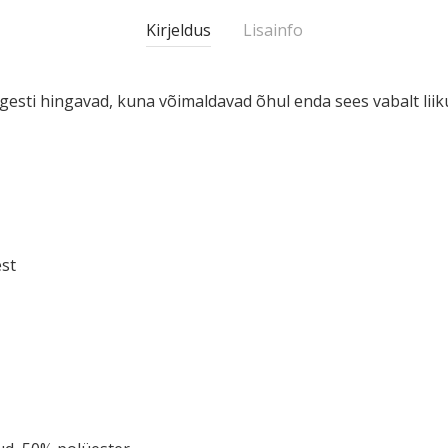
Kirjeldus
Lisainfo
gesti hingavad, kuna võimal­davad õhul enda sees vabalt li
est