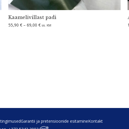
Kaame­li­villast padi
Hinnavahemik: 55,90 € kuni 69,00 €
55,90
€
–
69,00
€
sis. KM
tin­gi­mused
Garantii ja preten­sioonide esitamine
Kontakt