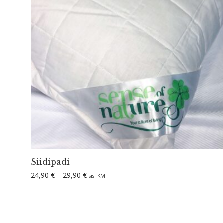
Siidipadi
Hinnavahemik: 24,90 € kuni 29,90 €
24,90
€
–
29,90
€
sis. KM