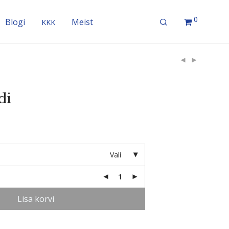
0
Blogi
Meist
KKK
di
Vali
Lisa korvi