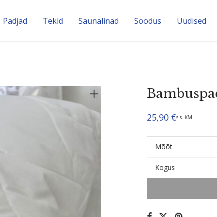
Padjad
Tekid
Sauna­linad
Soodus
Uudised
Bambuspa
25,90
€
sis. KM
Mõõt
Kogus