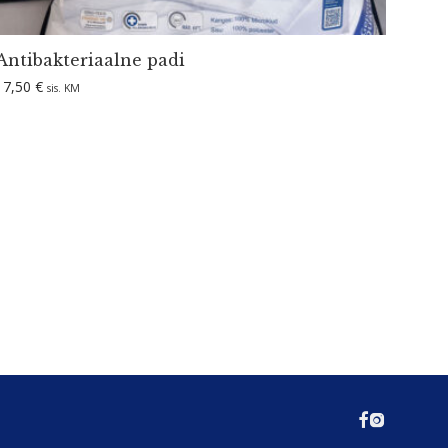
Antibak­te­riaalne padi
17,50
€
sis. KM