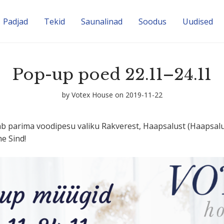
Padjad
Tekid
Sauna­linad
Soodus
Uudised
Pop-up poed 22.11–24.11
by
Votex House
on 2019-11-22
leiab parima voodipesu valiku Rakverest, Haapsalust (Haapsal
e Sind!