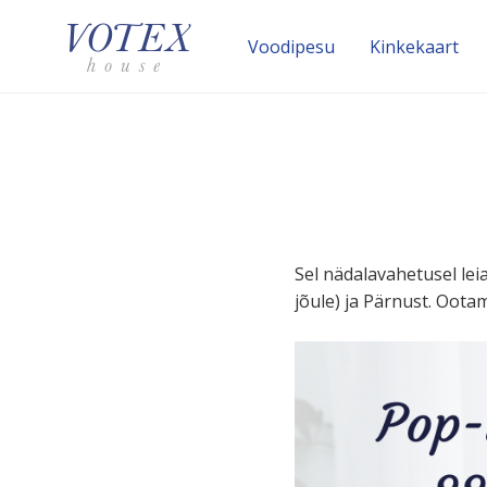
Voodipesu
Kinke­kaart
Sel nädala­va­he­tusel 
jõule) ja Pärnust. Ootam