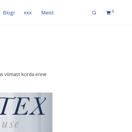
0
Blogi
Meist
KKK
us viimast korda enne