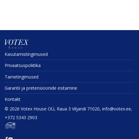
Kasuta­mis­tin­gi­mused
Privaat­sus­po­liitika
Tarne­tin­gi­mused
Garantii ja preten­sioonide esitamine
Kontakt
©
2026
Votex House OÜ, Raua 3 Viljandi 71020, info@votex.ee,
+372 5343 2903