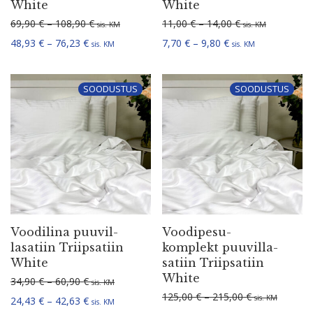
White
White
Hinnavahemik: 69,90 € kuni 108,90 €
Hinnavahemik: 1
69,90
€
–
108,90
€
11,00
€
–
14,00
€
sis. KM
sis. KM
Hinnavahemik: 48,93 € kuni 76,23 €
Hinnavahemik: 7,70
48,93
€
–
76,23
€
7,70
€
–
9,80
€
sis. KM
sis. KM
SOODUSTUS
SOODUSTUS
Voodilina puuvil­
Voodi­pe­su­
la­satiin Triip­satiin
komplekt puuvil­la­
White
satiin Triip­satiin
White
Hinnavahemik: 34,90 € kuni 60,90 €
34,90
€
–
60,90
€
sis. KM
Hinnavahemik:
125,00
€
–
215,00
€
sis. KM
Hinnavahemik: 24,43 € kuni 42,63 €
24,43
€
–
42,63
€
sis. KM