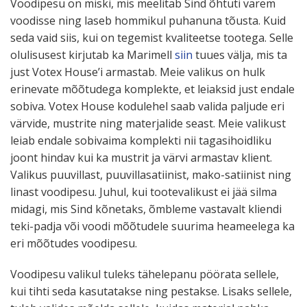
Voodipesu on miski, mis meelitab Sind õhtuti varem
voodisse ning laseb hommikul puhanuna tõusta. Kuid
seda vaid siis, kui on tegemist kvali­teetse tootega. Selle
oluli­susest kirjutab ka Marimell
siin
tuues välja, mis ta
just Votex House’i armastab. Meie valikus on hulk
erinevate mõõtudega komplekte, et leiaksid just endale
sobiva. Votex House kodulehel saab valida paljude eri
värvide, mustrite ning mater­jalide seast. Meie valikust
leiab endale sobivaima komplekti nii tagasi­hoidliku
joont hindav kui ka mustrit ja värvi armastav klient.
Valikus puuvillast, puuvil­la­sa­tiinist, mako-satiinist ning
linast voodipesu. Juhul, kui toote­va­likust ei jää silma
midagi, mis Sind kõnetaks, õmbleme vastavalt kliendi
teki-padja või voodi mõõtudele suurima heameelega ka
eri mõõtudes voodipesu.
Voodipesu valikul tuleks tähelepanu pöörata sellele,
kui tihti seda kasuta­takse ning pestakse. Lisaks sellele,