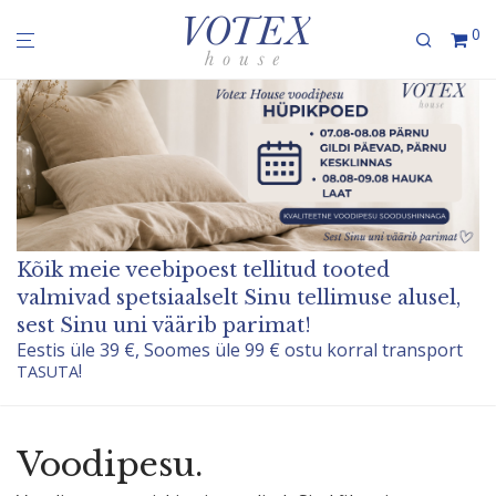
0
Kõik meie veebi­poest tellitud tooted
valmivad spetsiaalselt Sinu tellimuse alusel,
sest Sinu uni väärib parimat!
Eestis üle 39 €, Soomes üle 99 € ostu korral transport
!
TASUTA
Voodipesu.