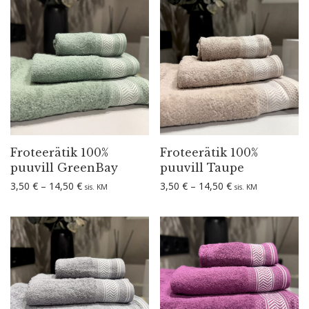
Frotee­rätik 100%
Frotee­rätik 100%
puuvill GreenBay
puuvill Taupe
Hinnavahemik: 3,50 € kuni 14,50 €
Hinnavahemik: 3,
3,50
€
–
14,50
€
3,50
€
–
14,50
€
sis. KM
sis. KM