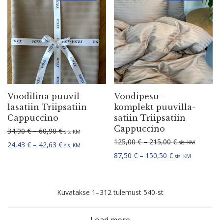
Voodilina puuvil­
Voodi­pe­su­
la­satiin Triip­satiin
komplekt puuvil­la­
Cappuccino
satiin Triip­satiin
Cappuccino
Hinnavahemik: 34,90 € kuni 60,90 €
34,90
€
–
60,90
€
sis. KM
Hinnavahemik:
125,00
€
–
215,00
€
sis. KM
Hinnavahemik: 24,43 € kuni 42,63 €
24,43
€
–
42,63
€
sis. KM
Hinnavahemik: 
87,50
€
–
150,50
€
sis. KM
Sorditud
Kuvatakse 1–312 tulemust 540-st
uusimate
Load more
järgi