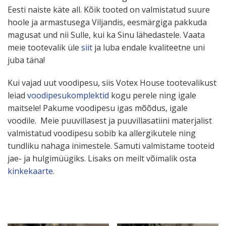
Eesti naiste käte all. Kõik tooted on valmis­tatud suure
hoole ja armas­tusega Viljandis, eesmärgiga pakkuda
magusat und nii Sulle, kui ka Sinu lähedastele. Vaata
meie toote­valik üle
siit
ja luba endale kvali­teetne uni
juba täna!
Kui vajad uut voodipesu, siis Votex House toote­va­likust
leiad
voodi­pe­su­komp­lektid
kogu perele ning igale
maitsele! Pakume voodipesu igas mõõdus, igale
voodile.
Meie puuvil­lasest ja puuvil­la­sa­tiini mater­jalist
valmis­tatud voodipesu sobib ka aller­gi­kutele ning
tundliku nahaga inimestele. Samuti valmistame tooteid
jae- ja hulgi­müügiks. Lisaks on meilt võimalik osta
kinke­kaarte
.