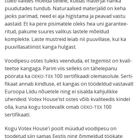
tuleb valides mõelda sellele, kuidas materjal nahka
puudu­tades tundub. Naturaalsed mater­jalid on keha
jaoks parimad, need ei aja higistama ja peavad vastu
aastaid. Et ka pere pisimatele oleks hea uni garan­tee­
ritud, pakume suures valikus lastele mõeldud
komplekte. Laste mustreid leiab nii puuvillase, kui ka
puuvil­la­sa­tiinist kanga hulgast.
Voodipesu ostes tuleks veenduda, et tegemist on kvali­
teetse kangaga. Parim viis selleks on tähelepanu
pöörata ka
100 serti­fi­kaadi olemasolule. Serti­
OEKO-TEX
fikaat annab kindluse, et kangas on töödeldud vastavalt
Euroopa Liidu nõuetele ning ei sisalda kahju­likke
ühendeid. Votex House’ist ostes võib kvali­teedis kindel
olla, kuna kogu toote­valik omab
100
OEKO-TEX
sertifikaati.
Kogu Votex House’i poolt müüdud voodipesu on
toodetud siin samas Eestis ning õmmeldud töökate