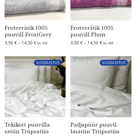
Frotee­rätik 100%
Frotee­rätik 100%
puuvill FrostGrey
puuvill Plum
Hinnavahemik: 3,50 € kuni 14,50 €
Hinnavahemik: 3,
3,50
€
–
14,50
€
3,50
€
–
14,50
€
sis. KM
sis. KM
SOODUSTUS
SOODUSTUS
Tekikott puuvil­la­
Padjapüür puuvil­
satiin Triip­satiin
la­satiin Triip­satiin