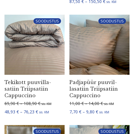
Hinnavahemik: 
87,50
€
–
150,50
€
sis. KM
SOODUSTUS
SOODUSTUS
Tekikott puuvil­la­
Padjapüür puuvil­
satiin Triip­satiin
la­satiin Triip­satiin
Cappuccino
Cappuccino
Hinnavahemik: 69,90 € kuni 108,90 €
Hinnavahemik: 1
69,90
€
–
108,90
€
11,00
€
–
14,00
€
sis. KM
sis. KM
Hinnavahemik: 48,93 € kuni 76,23 €
Hinnavahemik: 7,70
48,93
€
–
76,23
€
7,70
€
–
9,80
€
sis. KM
sis. KM
SOODUSTUS
SOODUSTUS