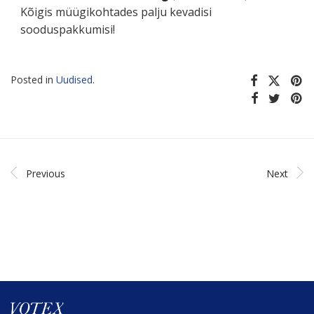
Kõigis müügi­kohtades palju kevadisi
sooduspakkumisi!
Posted in
Uudised
.
Previous
Next