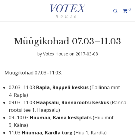
0
Müügi­kohad 07.03–11.03
by
Votex House
on 2017-03-08
Müügi­kohad 07.03–11.03:
07.03–11.03
Rapla, Rappeli keskus
(Tallinna mnt
4, Rapla)
09.03–11.03
Haapsalu, Ranna­rootsi keskus
(Ranna­
rootsi tee 1, Haapsalu)
09–10.03
Hiiumaa, Käina keskplats
(Hiiu mnt
9, Käina)
11.03
Hiiumaa, Kärdla turg
(Hiiu 1, Kärdla)