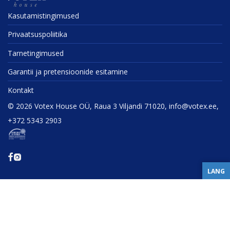
Kasuta­mis­tin­gi­mused
Privaat­sus­po­liitika
Tarne­tin­gi­mused
Garantii ja preten­sioonide esitamine
Kontakt
©
2026
Votex House OÜ, Raua 3 Viljandi 71020, info@votex.ee,
+372 5343 2903
LANG