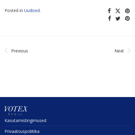
Posted in
Uudised
.
Previous
Next
Kasuta­mis­tin­gi­mused
Privaat­sus­po­liitika