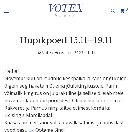
0
Hüpikpoed 15.11–19.11
by
Votex House
on 2023-11-14
Heihei,
Novemb­rikuu on jõudnud keskpaika ja käes ongi kõige
õigem aeg hakata mõtlema jõulu­kin­gi­tustele. Parim
võimalik kingitus on ju praktiline ja selliseid leiab meie
novemb­rikuu hüpik­poo­didest. Oleme leti lahti löömas
Rakveres ja Pärnus ning täitsa esimest korda ka
Helsingis Mardilaadal!
Kaasas on meil suur valik puuvil­la­sa­tiinist ja puuvillast
voodipesu
. Ootame Sind!