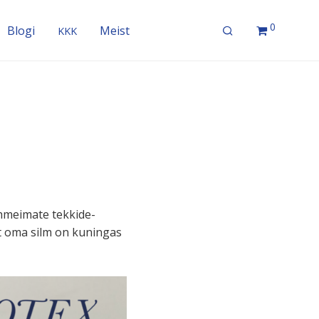
0
Blogi
Meist
KKK
ehmeimate tekkide-
st oma silm on kuningas