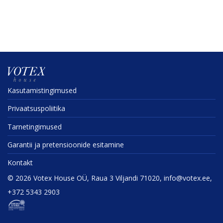
Kasuta­mis­tin­gi­mused
Privaat­sus­po­liitika
Tarne­tin­gi­mused
Garantii ja preten­sioonide esitamine
Kontakt
©
2026
Votex House OÜ, Raua 3 Viljandi 71020, info@votex.ee,
+372 5343 2903