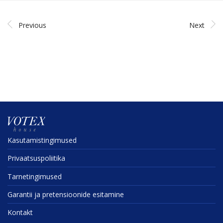
Previous
Next
Kasuta­mis­tin­gi­mused
Privaat­sus­po­liitika
Tarne­tin­gi­mused
Garantii ja preten­sioonide esitamine
Kontakt