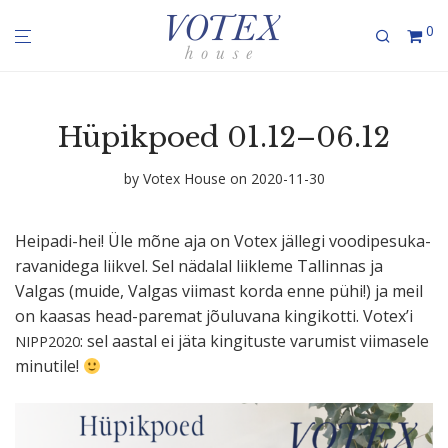
0
Hüpikpoed 01.12–06.12
by
Votex House
on 2020-11-30
Heipadi-hei! Üle mõne aja on Votex jällegi voodi­pe­su­ka­
ra­va­nidega liikvel. Sel nädalal liikleme Tallinnas ja
Valgas (muide, Valgas viimast korda enne pühi!) ja meil
on kaasas head-paremat jõuluvana kingi­kotti. Votex’i
: sel aastal ei jäta kingi­tuste varumist viimasele
NIPP2020
minutile!