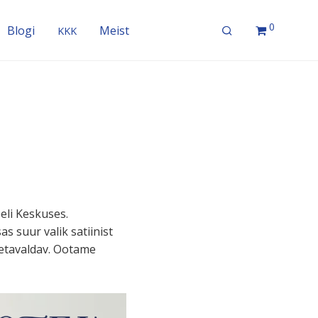
0
Blogi
Meist
KKK
eli Keskuses.
as suur valik satiinist
e­ta­valdav. Ootame