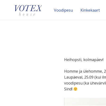
Voodipesu
Kinke­kaart
Heihopsti, kolmapäev!
Homme ja ülehomme, 23.0
Laupäeval, 25.09 (kui i
voodipesu (ka ühevär­vi
Sind!