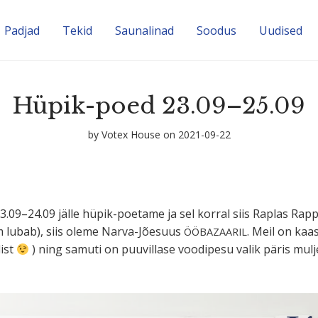
Padjad
Tekid
Sauna­linad
Soodus
Uudised
Hüpik-poed 23.09–25.09
by
Votex House
on 2021-09-22
9–24.09 jälle hüpik-poetame ja sel korral siis Raplas Rapp
lm lubab), siis oleme Narva-Jõesuus
. Meil on kaas
ÖÖBAZAARIL
list
) ning samuti on puuvillase voodipesu valik päris mulj