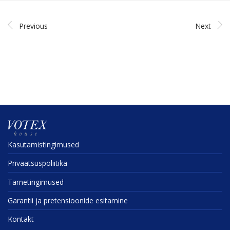
Previous
Next
Kasuta­mis­tin­gi­mused
Privaat­sus­po­liitika
Tarne­tin­gi­mused
Garantii ja preten­sioonide esitamine
Kontakt