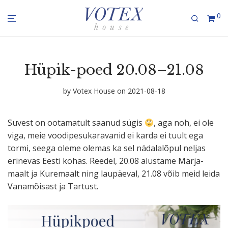
0
Hüpik-poed 20.08–21.08
by
Votex House
on 2021-08-18
Suvest on ootamatult saanud sügis
, aga noh, ei ole
viga, meie voodi­pe­su­ka­ra­vanid ei karda ei tuult ega
tormi, seega oleme olemas ka sel nädala­lõpul neljas
erinevas Eesti kohas. Reedel, 20.08 alustame Märja­
maalt ja Kuremaalt ning laupäeval, 21.08 võib meid leida
Vanamõisast ja Tartust.