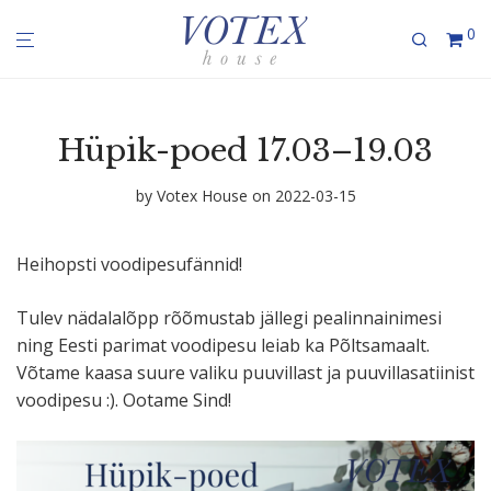
0
Hüpik-poed 17.03–19.03
by
Votex House
on 2022-03-15
Heihopsti voodi­pe­su­fännid!
Tulev nädalalõpp rõõmustab jällegi pealin­na­inimesi
ning Eesti parimat voodipesu leiab ka Põltsa­maalt.
Võtame kaasa suure valiku puuvillast ja puuvil­la­sa­tiinist
voodipesu :). Ootame Sind!