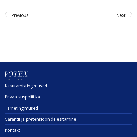
Previous
Next
Kasuta­mis­tin­gi­mused
Privaat­sus­po­liitika
Tarne­tin­gi­mused
Garantii ja preten­sioonide esitamine
Kontakt