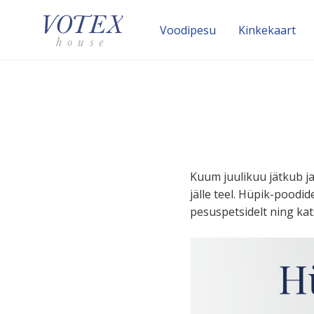
Voodipesu
Kinke­kaart
Kuum juulikuu jätkub ja 
jälle teel. Hüpik-poodi
pe­sus­pet­sidelt ning k