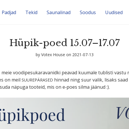
Padjad
Tekid
Sauna­linad
Soodus
Uudised
Hüpik-poed 15.07–17.07
by
Votex House
on 2021-07-13
meie voodi­pe­su­ka­ra­va­nidki peavad kuumale tublisti vastu
des on meil
hinnad ning suur valik, lisaks saad
SUURE­PÄ­RASED
atsuda näpuga tooteid, mis on e‑poes silma jäänud :).