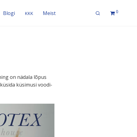
0
Blogi
Meist
KKK
 ning on nädala lõpus
 küsida küsimusi voodi­