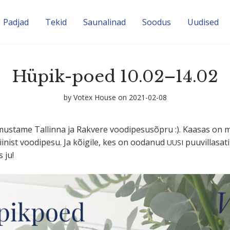
Padjad
Tekid
Sauna­linad
Soodus
Uudised
Hüpik-poed 10.02–14.02
by
Votex House
on 2021-02-08
mustame Tallinna ja Rakvere voodi­pe­susõpru :). Kaasas on 
a­tiinist voodipesu. Ja kõigile, kes on oodanud
puuvil­la­sa­
UUSI
 ju!