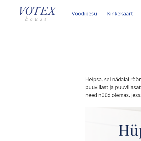
Voodipesu
Kinke­kaart
Heipsa, sel nädalal rõõ
puuvillast ja puuvil­la­s
need nüüd olemas, jesss