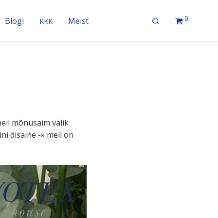
0
Blogi
Meist
KKK
meil mõnusaim valik
tiini disaine -» meil on