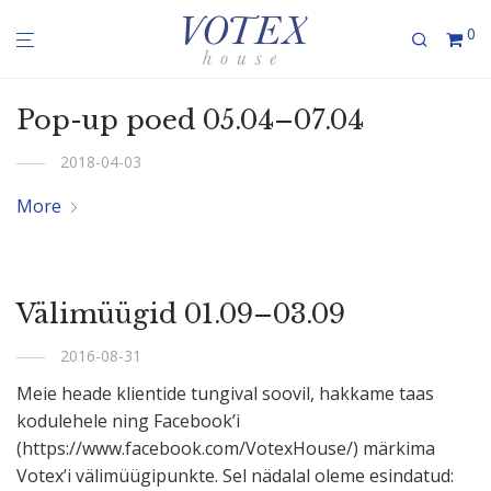
0
Pop-up poed 05.04–07.04
2018-04-03
More
Välimüügid 01.09–03.09
2016-08-31
Meie heade klientide tungival soovil, hakkame taas
kodulehele ning Facebook’i
(https://www.facebook.com/VotexHouse/) märkima
Votex’i välimüü­gi­punkte. Sel nädalal oleme esindatud: