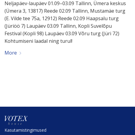
Neljapäev-laupäev 01.09–03.09 Tallinn, Ümera keskus
(Ümera 3, 13817) Reede 02.09 Tallinn, Mustamäe turg
(E. Vilde tee 75a, 12912) Reede 02.09 Haapsalu turg
(Jüriöö 7) Laupäev 03.09 Tallinn, Kopli Suvelõpu
Festival (Kopli 98) Laupäev 03.09 Võru turg (Jüri 72)
Kohtu­miseni laadal ning turul!
More
Kasuta­mis­tin­gi­mused